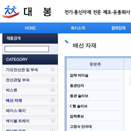
배선 자재
중분류
가요전선관 및 부속
압착 터미널
전선관및 부속
동관단자
박스류
동관 슬리브
배선 자재
C형 슬리브
레이스 웨이
압착튜브
케이블 트레이
고정식 단자대