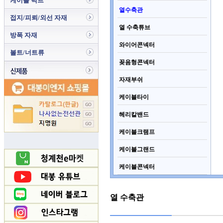
케이블 덕트
열수축관
접지/피뢰/외선 자재
열 수축튜브
방폭 자재
와이어콘넥터
볼트/너트류
꽂음형콘넥터
자재부쉬
케이블타이
헤리칼밴드
케이블크램프
케이블그랜드
케이블콘넥터
열 수축관